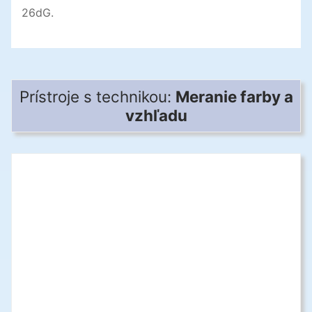
26dG.
Prístroje s technikou:
Meranie farby a
vzhľadu