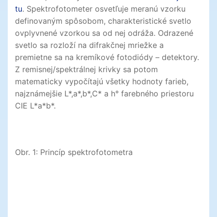
tu
. Spektrofotometer osvetľuje meranú vzorku
definovaným spôsobom, charakteristické svetlo
ovplyvnené vzorkou sa od nej odráža. Odrazené
svetlo sa rozloží na difrakčnej mriežke a
premietne sa na kremíkové fotodiódy – detektory.
Z remisnej/spektrálnej krivky sa potom
matematicky vypočítajú všetky hodnoty farieb,
najznámejšie L*,a*,b*,C* a h° farebného priestoru
CIE L*a*b*.
Obr. 1: Princíp spektrofotometra