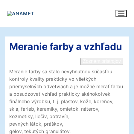
Preskočiť
na
obsah
Meranie farby a vzhľadu
Zoznam prístrojov
Meranie farby sa stalo nevyhnutnou súčasťou
kontroly kvality prakticky vo všetkých
priemyselných odvetviach a je možné merať farbu
a posudzovať vzhľad prakticky akéhokoľvek
finálneho výrobku, t. j. plastov, kože, koreňov,
skla, farieb, keramiky, omietok, náterov,
kozmetiky,
liečiv, potravín,
pevných látok, práškov,
gélov, tekutých granulátov,