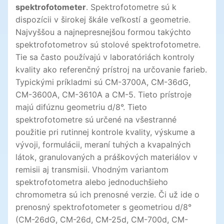
spektrofotometer
. Spektrofotometre sú k
dispozícii v širokej škále veľkostí a geometrie.
Najvyššou a najnepresnejšou formou takýchto
spektrofotometrov sú stolové spektrofotometre.
Tie sa často používajú v laboratóriách kontroly
kvality ako referenčný prístroj na určovanie farieb.
Typickými príkladmi sú CM-3700A, CM-36dG,
CM-3600A, CM-3610A a CM-5. Tieto prístroje
majú difúznu geometriu d/8°. Tieto
spektrofotometre sú určené na všestranné
použitie pri rutinnej kontrole kvality, výskume a
vývoji, formulácii, meraní tuhých a kvapalných
látok, granulovaných a práškových materiálov v
remisii aj transmisii. Vhodným variantom
spektrofotometra alebo jednoduchšieho
chromometra sú ich prenosné verzie. Či už ide o
prenosný spektrofotometer s geometriou d/8°
(CM-26dG, CM-26d, CM-25d, CM-700d, CM-