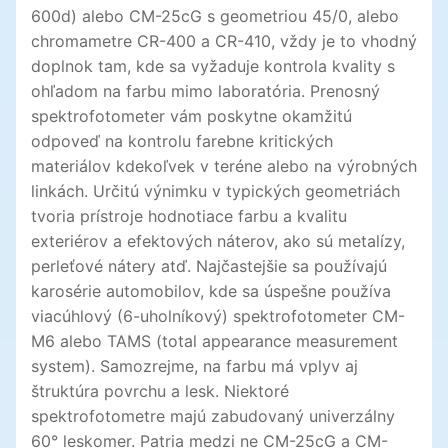
600d) alebo CM-25cG s geometriou 45/0, alebo
chromametre CR-400 a CR-410, vždy je to vhodný
doplnok tam, kde sa vyžaduje kontrola kvality s
ohľadom na farbu mimo laboratória. Prenosný
spektrofotometer vám poskytne okamžitú
odpoveď na kontrolu farebne kritických
materiálov kdekoľvek v teréne alebo na výrobných
linkách. Určitú výnimku v typických geometriách
tvoria prístroje hodnotiace farbu a kvalitu
exteriérov a efektových náterov, ako sú metalízy,
perleťové nátery atď. Najčastejšie sa používajú
karosérie automobilov, kde sa úspešne používa
viacúhlový (6-uholníkový) spektrofotometer CM-
M6 alebo TAMS (total appearance measurement
system). Samozrejme, na farbu má vplyv aj
štruktúra povrchu a lesk. Niektoré
spektrofotometre majú zabudovaný univerzálny
60° leskomer. Patria medzi ne CM-25cG a CM-