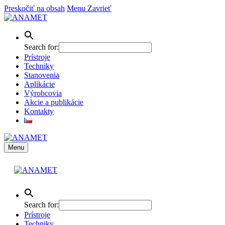
Preskočiť na obsah
Menu
Zavrieť
Search for:
Prístroje
Techniky
Stanovenia
Aplikácie
Výrobcovia
Akcie a publikácie
Kontakty
Menu
Search for:
Prístroje
Techniky