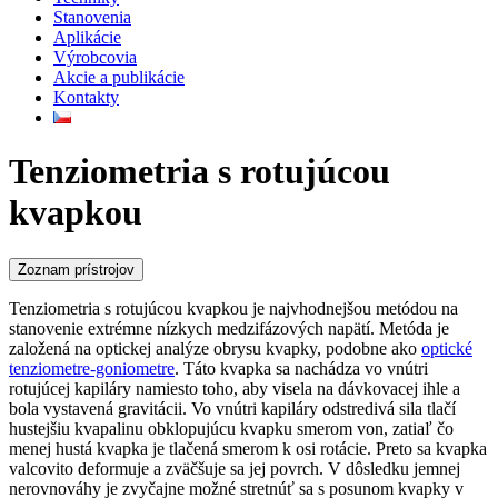
Stanovenia
Aplikácie
Výrobcovia
Akcie a publikácie
Kontakty
Tenziometria s rotujúcou
kvapkou
Zoznam prístrojov
Tenziometria s rotujúcou kvapkou je najvhodnejšou metódou na
stanovenie extrémne nízkych medzifázových napätí. Metóda je
založená na optickej analýze obrysu kvapky, podobne ako
optické
tenziometre-goniometre
. Táto kvapka sa nachádza vo vnútri
rotujúcej kapiláry namiesto toho, aby visela na dávkovacej ihle a
bola vystavená gravitácii. Vo vnútri kapiláry odstredivá sila tlačí
hustejšiu kvapalinu obklopujúcu kvapku smerom von, zatiaľ čo
menej hustá kvapka je tlačená smerom k osi rotácie. Preto sa kvapka
valcovito deformuje a zväčšuje sa jej povrch. V dôsledku jemnej
nerovnováhy je zvyčajne možné stretnúť sa s posunom kvapky v