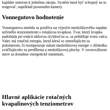
kapiláre smerom k jednému okraju. Systém musí byť schopný na to
reagovať, napríklad posunutím kamery.
Vonnegutovo hodnotenie
Vonnegutova metóda sa používa na výpočet medzifázového napätia
určeného tenziometrom s rotujúcou kvapkou. Tvar, ktorý kvapka
nadobúda pri rotácii uhlovou rýchlosťou ω, sa približuje tvaru valca.
Valec má rotačnú energiu, ktorá klesá so zmenšujúcim sa
polomerom, čo kompenzuje nárast medzifázovej energie v dôsledku
zväčšujúceho sa predĺženia a medzifázovej plochy. V rovnovážnom
stave sa dosiahne energetické minimum.
Hlavné aplikácie rotačných
kvapalinových tenziometrov