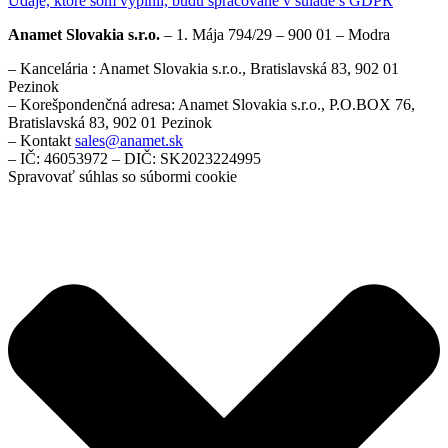
Údaje, ktoré som vyplnil, budú spracované v súlade s GDPR
Anamet Slovakia s.r.o.
– 1. Mája 794/29 – 900 01 – Modra
– Kancelária : Anamet Slovakia s.r.o., Bratislavská 83, 902 01
Pezinok
– Korešpondenčná adresa: Anamet Slovakia s.r.o., P.O.BOX 76,
Bratislavská 83, 902 01 Pezinok
– Kontakt
sales@anamet.sk
– IČ: 46053972 – DIČ: SK2023224995
Spravovať súhlas so súbormi cookie