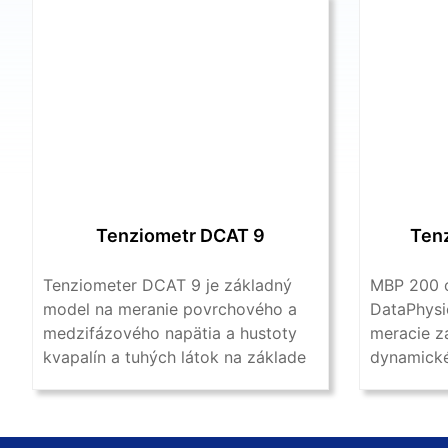
Tenziometr DCAT 9
Ten
Tenziometer DCAT 9 je základný
MBP 200 o
model na meranie povrchového a
DataPhysi
medzifázového napätia a hustoty
meracie z
kvapalín a tuhých látok na základe
dynamické
...
kvapalín 
tlaku bublí