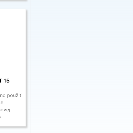
T 15
no použiť
ch
hovej
o
ačných