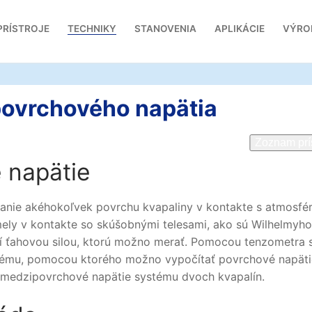
PRÍSTROJE
TECHNIKY
STANOVENIA
APLIKÁCIE
VÝRO
povrchového napätia
Zoznam prí
 napätie
anie akéhokoľvek povrchu kvapaliny v kontakte s atmosfé
mely v kontakte so skúšobnými telesami, ako sú Wilhelmyh
 ťahovou silou, ktorú možno merať. Pomocou tenzometra s
tému, pomocou ktorého možno vypočítať povrchové napäti
 medzipovrchové napätie systému dvoch kvapalín.