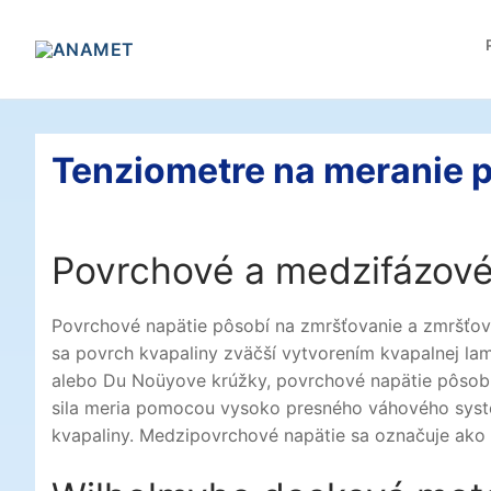
Preskočiť
na
obsah
Tenziometre na meranie 
Povrchové a medzifázové
Povrchové napätie pôsobí na zmršťovanie a zmršťov
sa povrch kvapaliny zväčší vytvorením kvapalnej la
alebo Du Noüyove krúžky, povrchové napätie pôsobí
sila meria pomocou vysoko presného váhového sys
kvapaliny. Medzipovrchové napätie sa označuje ako