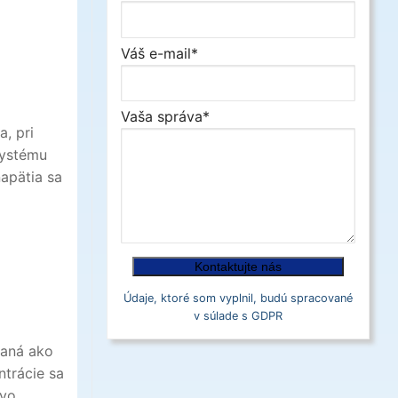
Váš e-mail*
Vaša správa*
, pri
systému
apätia sa
Údaje, ktoré som vyplnil, budú spracované
v súlade s GDPR
vaná ako
ntrácie sa
ovo