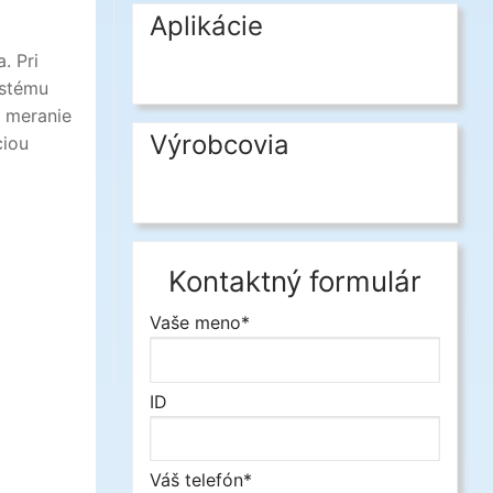
Aplikácie
. Pri
ystému
a meranie
Výrobcovia
ciou
Kontaktný formulár
Vaše meno*
ID
Váš telefón*