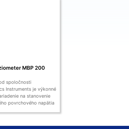
ziometer MBP 200
d spoločnosti
cs Instruments je výkonné
ariadenie na stanovenie
ho povrchového napätia
metódou maximálneho
n ...