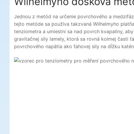
Wilhelmyho dosková met
Jednou z metód na určenie povrchového a medzifáz
tejto metóde sa používa takzvaná Wilhelmyho platňa 
tenziometra a umiestni sa nad povrch kvapaliny, aby
gravitačnej sily lamely, ktorá sa rovná kolmej časti
povrchového napätia ako ťahovej sily na dĺžku katén