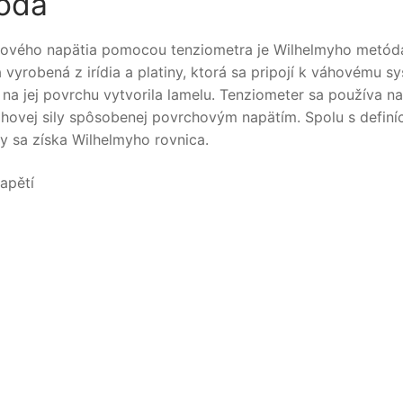
óda
ového napätia pomocou tenziometra je Wilhelmyho metóda
vyrobená z irídia a platiny, ktorá sa pripojí k váhovému s
 na jej povrchu vytvorila lamelu. Tenziometer sa používa n
 ťahovej sily spôsobenej povrchovým napätím. Spolu s definí
y sa získa Wilhelmyho rovnica.