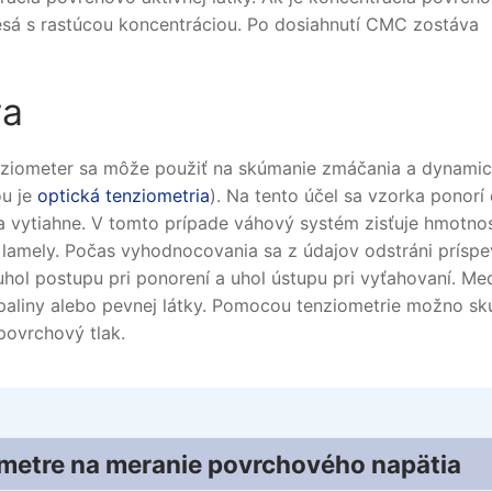
lesá s rastúcou koncentráciou. Po dosiahnutí CMC zostáva
ra
enziometer sa môže použiť na skúmanie zmáčania a dynami
ou je
optická tenziometria
). Na tento účel sa vzorka ponorí
vytiahne. V tomto prípade váhový systém zisťuje hmotno
 lamely. Počas vyhodnocovania sa z údajov odstráni prísp
uhol postupu pri ponorení a uhol ústupu pri vyťahovaní. Med
paliny alebo pevnej látky. Pomocou tenziometrie možno sk
povrchový tlak.
metre na meranie povrchového napätia