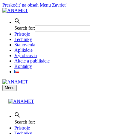
Preskočiť na obsah
Menu
Zavrieť
Search for:
Prístroje
Techniky
Stanovenia
Aplikácie
Výrobcovia
Akcie a publikácie
Kontakty
Menu
Search for:
Prístroje
Techniky