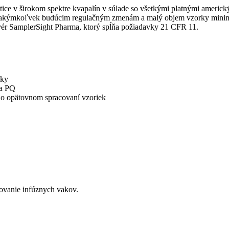
tice v širokom spektre kvapalín v súlade so všetkými platnými ameri
 sa akýmkoľvek budúcim regulačným zmenám a malý objem vzorky mini
vér SamplerSight Pharma, ktorý spĺňa požiadavky 21 CFR 11.
dky
 a PQ
i o opätovnom spracovaní vzoriek
ovanie infúznych vakov.