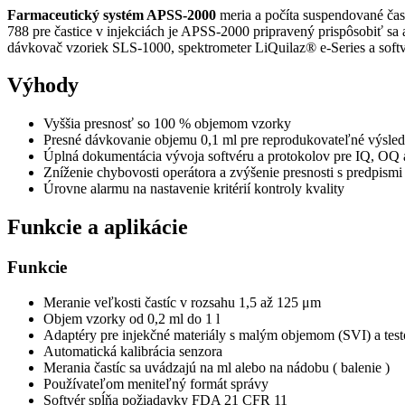
Farmaceutický systém APSS-2000
meria a počíta suspendované čas
788 pre častice v injekciách je APSS-2000 pripravený prispôsobiť
dávkovač vzoriek SLS-1000, spektrometer LiQuilaz® e-Series a soft
Výhody
Vyššia presnosť so 100 % objemom vzorky
Presné dávkovanie objemu 0,1 ml pre reprodukovateľné výsle
Úplná dokumentácia vývoja softvéru a protokolov pre IQ, OQ
Zníženie chybovosti operátora a zvýšenie presnosti s predpism
Úrovne alarmu na nastavenie kritérií kontroly kvality
Funkcie a aplikácie
Funkcie
Meranie veľkosti častíc v rozsahu 1,5 až 125 μm
Objem vzorky od 0,2 ml do 1 l
Adaptéry pre injekčné materiály s malým objemom (SVI) a test
Automatická kalibrácia senzora
Merania častíc sa uvádzajú na ml alebo na nádobu ( balenie )
Používateľom meniteľný formát správy
Softvér spĺňa požiadavky FDA 21 CFR 11