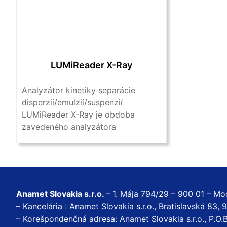
LUMiReader X-Ray
Analyzátor kinetiky separácie
disperzií/emulzií/suspenzií
LUMiReader X-Ray je obdoba
zavedeného analyzátora
LUMiReader PSA avšak s
röntgenovým zdrojom žiarenia. To
mu umožňuje ...
Anamet Slovakia s.r.o.
– 1. Mája 794/29 – 900 01 – Mo
– Kancelária : Anamet Slovakia s.r.o., Bratislavská 83,
– Korešpondenčná adresa: Anamet Slovakia s.r.o., P.O.