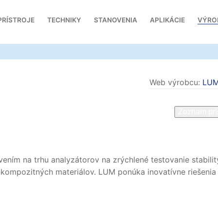
PRÍSTROJE
TECHNIKY
STANOVENIA
APLIKÁCIE
VÝRO
Web výrobcu:
LU
Zoznam prí
ím na trhu analyzátorov na zrýchlené testovanie stabilit
nie kompozitných materiálov. LUM ponúka inovatívne riešenia