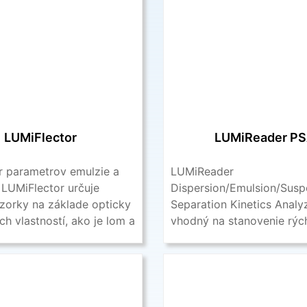
LUMiFlector
LUMiReader P
r parametrov emulzie a
LUMiReader
 LUMiFlector určuje
Dispersion/Emulsion/Susp
vzorky na základe opticky
Separation Kinetics Analyz
ch vlastností, ako je lom a
vhodný na stanovenie rýc
a ...
separačných javov (sedim
emergencia) alebo pomalý
ako je koalescencia ...