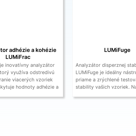
tor adhézie a kohézie
LUMiFuge
LUMiFrac
je inovatívny analyzátor
Analyzátor disperznej stab
torý využíva odstredivú
LUMiFuge je ideálny nástr
ranie viacerých vzoriek
priame a zrýchlené testov
skytuje hodnoty adhézie a
stability vašich vzoriek. Na
...
vyhodnotenie využíva jedin