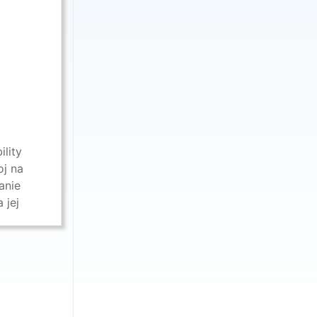
ility
oj na
anie
 jej
ečnú ...