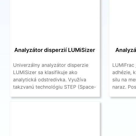
Analyzátor disperzií LUMiSizer
Analyzá
Univerzálny analyzátor disperzie
LUMiFrac 
LUMiSizer sa klasifikuje ako
adhézie, k
analytická odstredivka. Využíva
silu na me
takzvanú technológiu STEP (Space-
naraz. Po
and Time-resolved Extinction
pevnosti v 
Profiles) na kontinuálnu ...