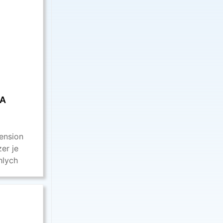
SA
ension
er je
hlych
entácia,
ch javov,