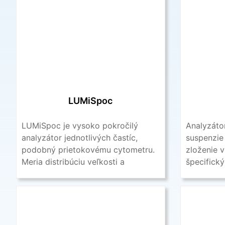
LUMiSpoc
LUMiSpoc je vysoko pokročilý
Analyzáto
analyzátor jednotlivých častíc,
suspenzie
podobný prietokovému cytometru.
zloženie 
Meria distribúciu veľkosti a
špecifický
koncentráciu nanočastíc a
odraz svetl
mikročastíc v suspenziách ...