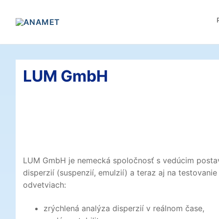
Preskočiť
na
obsah
LUM GmbH
LUM GmbH je nemecká spoločnosť s vedúcim postaven
disperzií (suspenzií, emulzií) a teraz aj na testova
odvetviach:
zrýchlená analýza disperzií v reálnom čase,