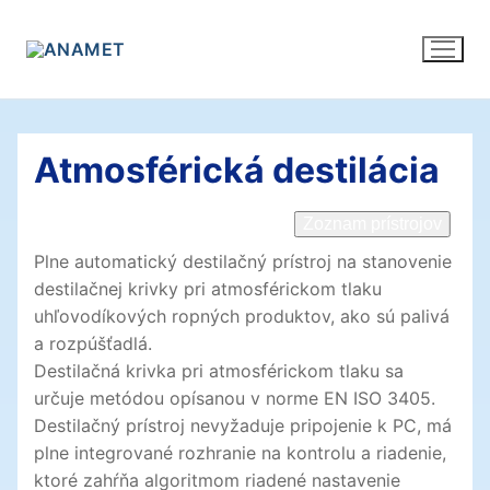
Preskočiť
na
obsah
Atmosférická destilácia
Zoznam prístrojov
Plne automatický destilačný prístroj na stanovenie
destilačnej krivky pri atmosférickom tlaku
uhľovodíkových ropných produktov, ako sú palivá
a rozpúšťadlá.
Destilačná krivka pri atmosférickom tlaku sa
určuje metódou opísanou v norme EN ISO 3405.
Destilačný prístroj nevyžaduje pripojenie k PC, má
plne integrované rozhranie na kontrolu a riadenie,
ktoré zahŕňa algoritmom riadené nastavenie