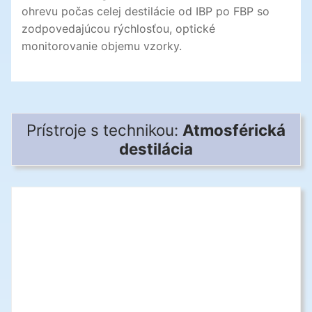
ohrevu počas celej destilácie od IBP po FBP so
zodpovedajúcou rýchlosťou, optické
monitorovanie objemu vzorky.
Prístroje s technikou:
Atmosférická
destilácia